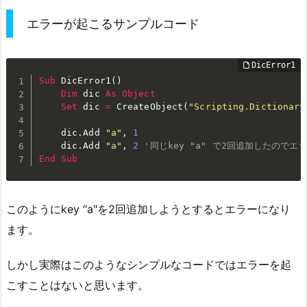
エラーが起こるサンプルコード
Sub
 DicError1
(
)
Dim
 dic 
As
Object
Set
 dic 
=
 CreateObject
(
"Scripting.Dictionary
    dic
.
Add 
"a"
,
1
    dic
.
Add 
"a"
,
2
'同じkey "a" で2回追加したのでエ
End
Sub
このようにkey “a"を2回追加しようとするとエラーになり
ます。
しかし実際はこのようなシンプルなコードではエラーを起
こすことはないと思います。