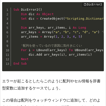
Sub
 DicError2
(
)
Dim
 dic 
As
Object
Set
 dic 
=
 CreateObject
(
"Scripting.Dictionary
Dim
 arr_keys
,
 arr_items
,
 i 
As
Long
    arr_keys 
=
 Array
(
"a"
,
"b"
,
"c"
,
"d"
,
"a"
)
'
    arr_items 
=
 Array
(
1
,
2
,
3
,
4
,
5
)
'配列を使っているので原因に気付きにくい
For
 i 
=
 LBound
(
arr_keys
)
To
 UBound
(
arr_keys
)
        dic
.
Add arr_keys
(
i
)
,
 arr_items
(
i
)
Next
End
Sub
エラーが起こるとしたらこのように配列やセル情報を辞書
型変数に追加するケースでしょう。
この場合は配列をウォッチウィンドウに追加して、どのよ