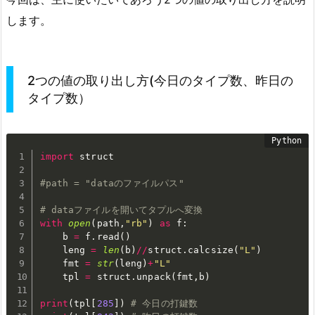
します。
2つの値の取り出し方(今日のタイプ数、昨日の
タイプ数）
import
 struct

#path = "dataのファイルパス"
# dataファイルを開いてタプルへ変換
with
open
(
path
,
"rb"
)
as
 f
:
    b 
=
 f
.
read
(
)
    leng 
=
len
(
b
)
//
struct
.
calcsize
(
"L"
)
    fmt 
=
str
(
leng
)
+
"L"
    tpl 
=
 struct
.
unpack
(
fmt
,
b
)
print
(
tpl
[
285
]
)
# 今日の打鍵数