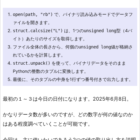
で、バイナリ読み込みモードでデータフ
open(path, "rb")
ァイルを開きます。
は、1つの
型（4バ
struct.calcsize("L")
unsigned long
イト）あたりのサイズを取得します。
ファイル全体の長さから、何個の
値が格納さ
unsigned long
れているかを計算します。
を使って、バイナリデータをそのまま
struct.unpack()
Pythonの整数のタプルに変換します。
最後に、そのタプルの中身を1行ずつ番号付きで出力します。
最初の１～３は今日の日付になります。2025年6月8日。
かなりデータ数が多いのですが、どの数字が何の値なのか
はある程度調べていくことが可能です。
今回は、主に使いたいであろう2つの値の取り出し方を説明