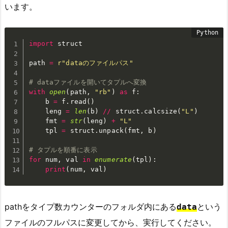
います。
import
 struct

path 
=
r"dataのファイルパス"
# dataファイルを開いてタプルへ変換
with
open
(
path
,
"rb"
)
as
 f
:
    b 
=
 f
.
read
(
)
    leng 
=
len
(
b
)
//
 struct
.
calcsize
(
"L"
)
    fmt 
=
str
(
leng
)
+
"L"
    tpl 
=
 struct
.
unpack
(
fmt
,
 b
)
# タプルを順番に表示
for
 num
,
 val 
in
enumerate
(
tpl
)
:
print
(
num
,
 val
)
pathをタイプ数カウンターのフォルダ内にある
という
data
ファイルのフルパスに変更してから、実行してください。