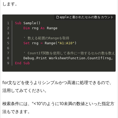
します。
Sub
 Sample
(
)
Dim
 rng 
As
 Range

' 数える範囲のRangeを取得
Set
 rng 
=
 Range
(
"A1:A10"
)
' CountIf関数を使用して条件に一致するセルの数を数え
    Debug
.
Print WorksheetFunction
.
CountIf
(
rng
,
"
End
Sub
for文などを使うよりシンプルかつ高速に処理できるので、
活用してみてください。
検索条件には、"<10″のように10未満の数値といった指定方
法もできます。